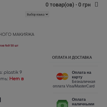
0 товар(ов) - 0 грн
НОГО МАКИЯЖА
тов №9 50 шт
ОПЛАТА И ДОСТАВКА
а:
plastik 9
Оплата на
карту
сть:
Нет в
Безналичная
оплата Visa/MasterCard
н
Оплата
наличными