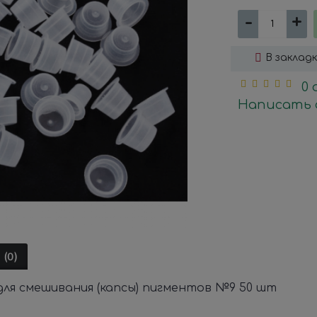
-
+
В заклад
0
Написать 
(0)
для смешивания (капсы) пигментов №9 50 шт