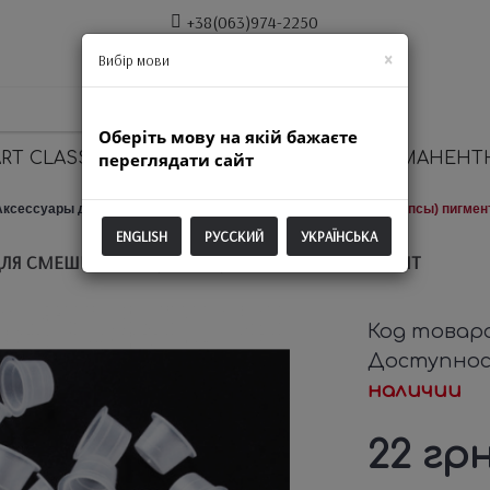
+38(063)974-2250
×
Вибір мови
Оберіть мову на якій бажаєте
RT CLASSIC
переглядати сайт
ОБОРУДОВАНИЕ ДЛЯ ПЕРМАНЕНТ
Аксессуары для ПМ
Колпачки емкость для смешивания (капсы) пигмен
ENGLISH
РУССКИЙ
УКРАЇНСЬКА
ЛЯ СМЕШИВАНИЯ (КАПСЫ) ПИГМЕНТОВ №9 50 ШТ
Код товар
Доступно
наличии
22 гр