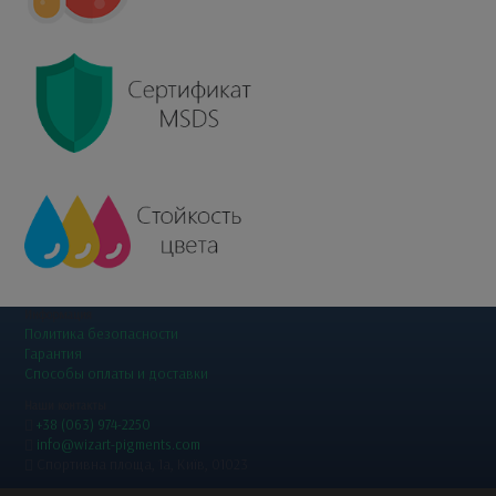
Информация
Политика безопасности
Гарантия
Способы оплаты и доставки
Наши контакты
+38 (063) 974-2250
info@wizart-pigments.com
Спортивна площа, 1a, Київ, 01023