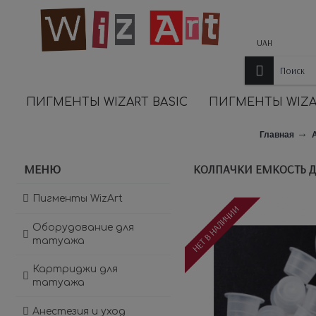
UAH
ПИГМЕНТЫ WIZART BASIC
ПИГМЕНТЫ WIZA
Главная
МЕНЮ
КОЛПАЧКИ ЕМКОСТЬ Д
Пигменты WizArt
НЕТ В НАЛИЧИИ
Оборудование для
татуажа
Картриджи для
татуажа
Анестезия и уход