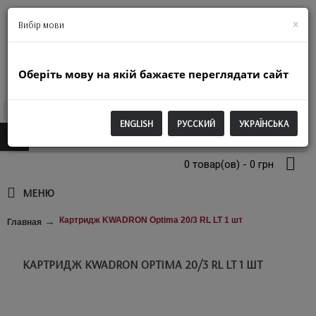
+38(063)974-2250
×
Вибір мови
Оберіть мову на якій бажаєте переглядати сайт
UAH
ENGLISH
РУССКИЙ
УКРАЇНСЬКА
0 товар(ов) - 0 грн
МЕНЮ
Картридж KWADRON Optima 20/3 RL LT 1 шт
Главная
КАРТРИДЖ KWADRON OPTIMA 20/3 RL LT 1 ШТ