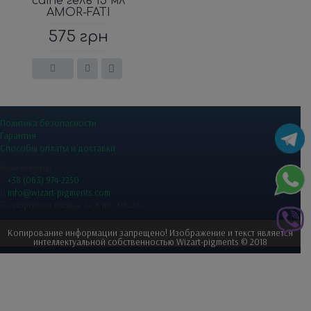
caine гель 15 мл
AMOR-FATI
575 грн
Информация
Политика безопасности
Гарантия
Способы оплаты и доставки
Наши контакты
+38 (063) 974-2250
info@wizart-pigments.com
Спортивна площа, 1a, Київ, 01023
Копирование информации запрещено! Изображение и текст является
интеллектуальной собственностью Wizart-pigments © 2018