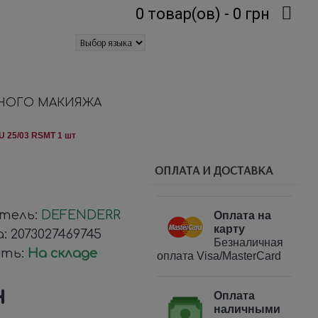
0 товар(ов) - 0 грн
НОГО МАКИЯЖА
U 25/03 RSMT 1 шт
ОПЛАТА И ДОСТАВКА
тель:
DEFENDERR
Оплата на
карту
а:
2073027469745
Безналичная
сть:
На складе
оплата Visa/MasterCard
н
Оплата
наличными