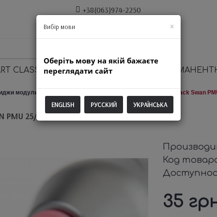
+38(063)974-2250
×
Вибір мови
Оберіть мову на якій бажаєте
RT CLASSIC
переглядати сайт
ОБОРУДОВАНИЕ ДЛЯ ПЕРМАНЕНТ
риджи модули DEFENDERR BLACK SWAN PMU
Картридж Black Swan PM
ENGLISH
РУССКИЙ
УКРАЇНСЬКА
 PMU 25/03 RSMT 1 ШТ
Производи
Код товар
Доступно
35 гр