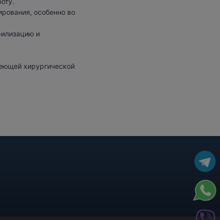
оту.
рования, особенно во
рилизацию и
еющей хирургической