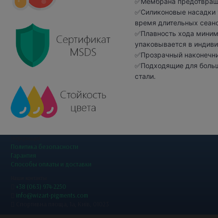
✅Мембрана предотвращае
✅Силиконовые насадки 
время длительных сеанс
✅Плавность хода миним
упаковывается в индив
✅Прозрачный наконечник
✅Подходящие для больш
стали.
Информация
Политика безопасности
Гарантия
Способы оплаты и доставки
Наши контакты
+38 (063) 974-2250
info@wizart-pigments.com
Спортивна площа, 1a, Київ, 01023