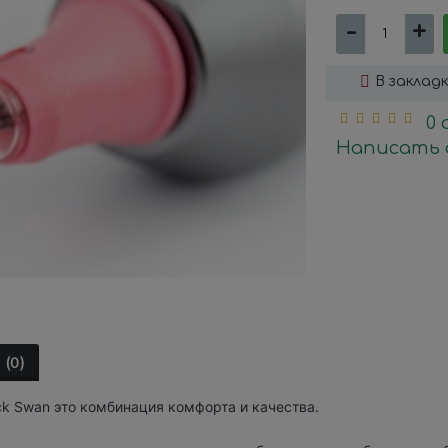
-
+
В заклад
0
Написать 
(0)
ck Swan это комбинация комфорта и качества.