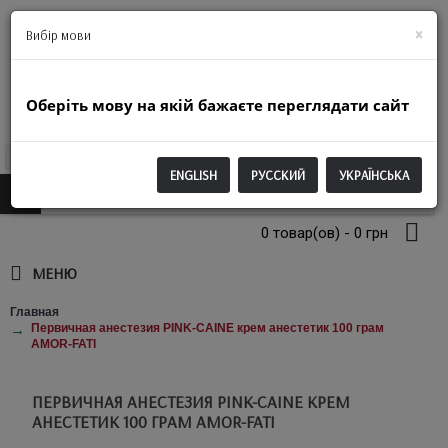
+38(063)974-2250
×
Вибір мови
Оберіть мову на якій бажаєте переглядати сайт
UAH
ENGLISH
РУССКИЙ
УКРАЇНСЬКА
0 товар(ов) - 0 грн
МЕНЮ
Главная
Первичная анестезия PINK-CAINE крем анестетик 100 грам
AMOR-FATI
ПЕРВИЧНАЯ АНЕСТЕЗИЯ PINK-CAINE КРЕМ
АНЕСТЕТИК 100 ГРАМ AMOR-FATI