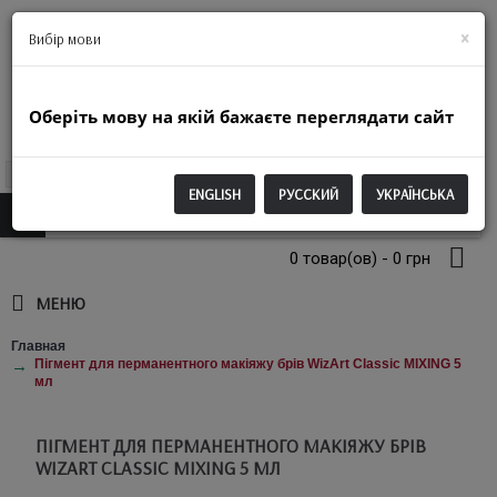
+38(063)974-2250
×
Вибір мови
Оберіть мову на якій бажаєте переглядати сайт
UAH
ENGLISH
РУССКИЙ
УКРАЇНСЬКА
0 товар(ов) - 0 грн
МЕНЮ
Главная
Пігмент для перманентного макіяжу брів WizArt Classic MIXING 5
мл
ПІГМЕНТ ДЛЯ ПЕРМАНЕНТНОГО МАКІЯЖУ БРІВ
WIZART CLASSIC MIXING 5 МЛ