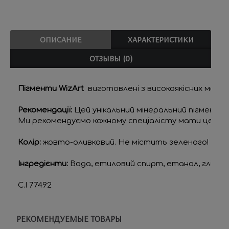
ОПИСАНИЕ
ХАРАКТЕРИСТИКИ
ОТЗЫВЫ (0)
Пігменти WizArt
  виготовлені з високоякісних мате
Рекомендації:
 Цей унікальний мінеральний пігмент 
Ми рекомендуємо кожному спеціалісту мати цей піг
Колір: 
жовто-оливковий. Не містить зеленого!
Інгредієнти:
 Вода, етиловий спирт, етанол, гліцерин
C.I 77492
РЕКОМЕНДУЕМЫЕ ТОВАРЫ