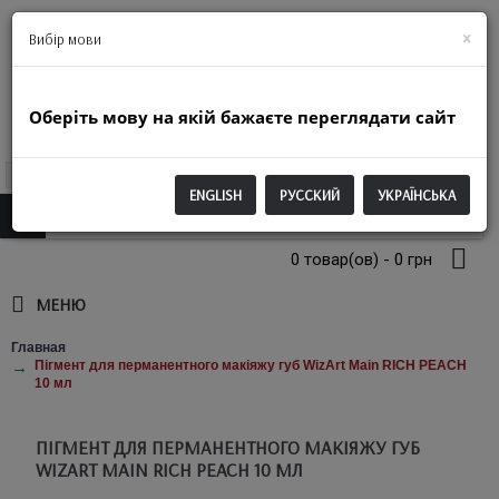
+38(063)974-2250
×
Вибір мови
Оберіть мову на якій бажаєте переглядати сайт
UAH
ENGLISH
РУССКИЙ
УКРАЇНСЬКА
0 товар(ов) - 0 грн
МЕНЮ
Главная
Пігмент для перманентного макіяжу губ WizArt Main RICH PEACH
10 мл
ПІГМЕНТ ДЛЯ ПЕРМАНЕНТНОГО МАКІЯЖУ ГУБ
WIZART MAIN RICH PEACH 10 МЛ