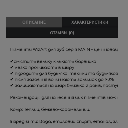
ОПИСАНИЕ
ХАРАКТЕРИСТИКИ
ОТЗЫВЫ (0)
Пігменти WizArt
 для губ серія MAIN - це інновацій
✔cмістить велику кількість барвника
✔ легко проникають в шкіру
✔ підходить для будь-якої техніки та будь-якого о
✔ після загоєння вони мають залишок до 90%
✔ залишаються на шкірі близько 2 років, поступов
Рекомендації:
 для нанесення цих пігментів можна в
Колір: 
Теплий, бежево-карамельний.
Інгредієнти: 
Вода, етиловий спирт, етанол, гліцерин