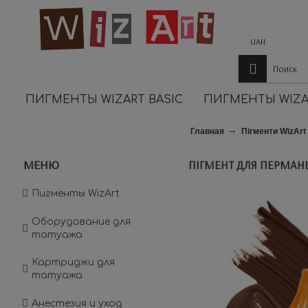
UAH
ПИГМЕНТЫ WIZART BASIC
ПИГМЕНТЫ WIZA
Главная
Пігменти WizArt 
МЕНЮ
ПІГМЕНТ ДЛЯ ПЕРМАНЕ
Пигменты WizArt
Оборудование для
татуажа
Картриджи для
татуажа
Анестезия и уход