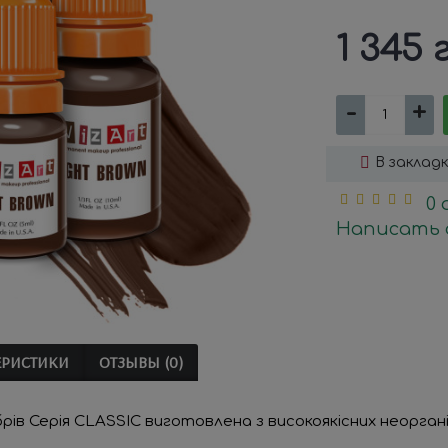
1 345 
-
+
В заклад
0
Написать 
ЕРИСТИКИ
ОТЗЫВЫ (0)
брів Серія CLASSIC виготовлена з високоякісних неоргані