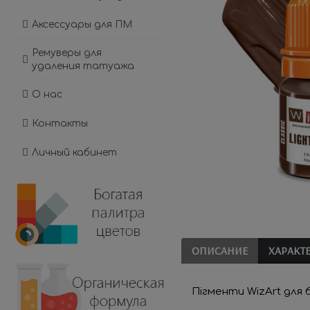
Аксессуары для ПМ
Ремуверы для
удаления татуажа
О нас
Контакты
Личный кабинет
ОПИСАНИЕ
ХАРАКТ
Пігменти WizArt 
для 