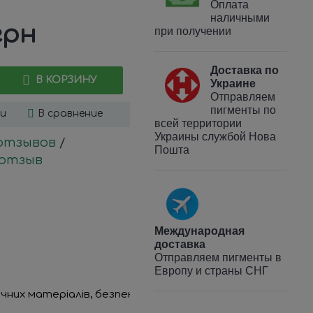
Оплата
наличными
грн
при получении
Доставка по
В КОРЗИНУ
Украине
Отправляем
пигменты по
ки
В сравнение
всей территории
Украины службой Нова
 отзывов
/
Пошта
отзыв
Международная
доставка
Отправляем пигменты в
Европу и страны СНГ
чних матеріалів, безпека яких підтверджена відповідно 