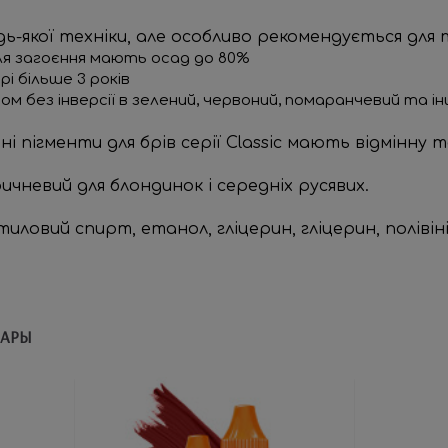
дь-якої техніки, але особливо рекомендується для 
сля загоєння мають осад до 80%
і більше 3 років
м без інверсії в зелений, червоний, помаранчевий та інш
ьні пігменти для брів серії Classic мають відмін
ичневий для блондинок і середніх русявих.
тиловий спирт, етанол, гліцерин, гліцерин, полівін
ВАРЫ