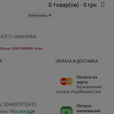
0 товар(ов) - 0 грн
НОГО МАКИЯЖА
t Classic LIGHT BROWN 10 мл
ОПЛАТА И ДОСТАВКА
Л
Оплата на
карту
Безналичная
оплата Visa/MasterCard
а:
2040075112473
Оплата
наличными
сть:
На складе