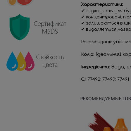
Характеристики:
✔ підходить для бу
✔ концентровані, пі
✔ залишаються в шкір
✔ видаляється лазеро
унікал
Рекомендації:
Ідеальний кор
Колір:
 Вода, е
Інгредієнти:
C.I 77492; 77499; 77491
РЕКОМЕНДУЕМЫЕ ТО