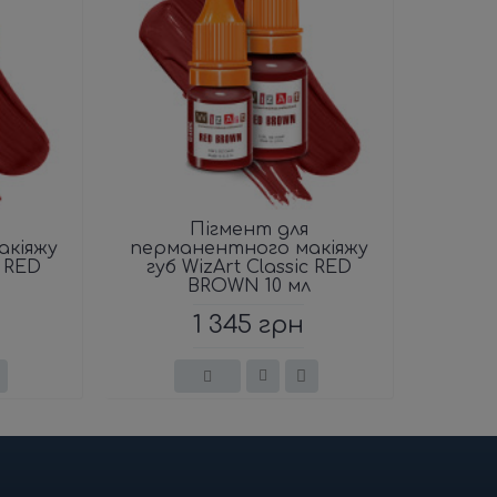
Пігмент для
акіяжу
перманентного макіяжу
c RED
губ WizArt Classic RED
BROWN 10 мл
1 345 грн