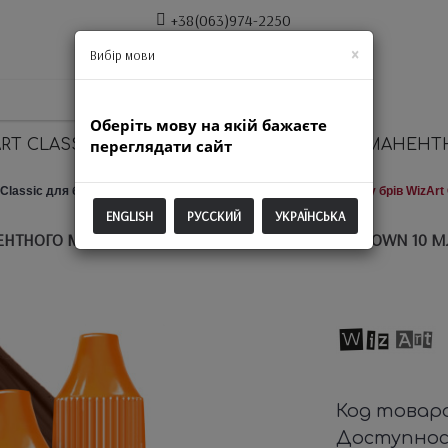
+38(063)974-2250
×
Вибір мови
Оберіть мову на якій бажаєте
RT CLASSIC
переглядати сайт
ОБОРУДОВАНИЕ ДЛЯ ПЕРМАНЕНТ
Classic для брів / повік
Пігмент для перманентного макіяжу брів WizAr
ENGLISH
РУССКИЙ
УКРАЇНСЬКА
НТНОГО МАКІЯЖУ БРІВ WIZART CLASSIC LIGHT BROWN 10 М
Код товар
Доступно