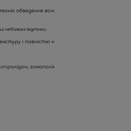
технік обведення волосся
і небажані відтінки.
ну текстуру і повністю мінеральний склад, тому д
ілпіролідон, гомополімер 1-етил-2-піролідинону, во