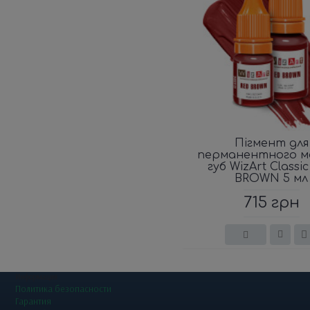
Пігмент для
перманентного м
губ WizArt Classi
BROWN 5 мл
715 грн
Информация
Политика безопасности
Гарантия