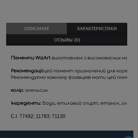
ОПИСАНИЕ
ХАРАКТЕРИСТИКИ
ОТЗЫВЫ (0)
Пігменти WizArt
 виготовлені з високоякісних матер
Рекомендації:
цей пігмент призначений для корекції
Рекомендуємо кожному фахівцеві мати цей пігмент 
колір:
 апельсин
Інгредієнти: 
Вода, етиловий спирт, етанол, гліцерин
C.I  77492; 11783; 71130
Информация