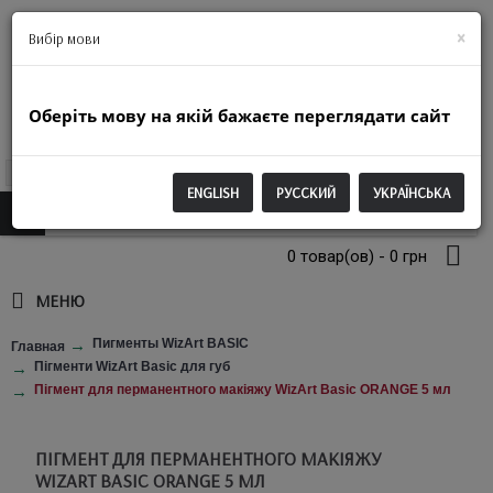
+38(063)974-2250
×
Вибір мови
Оберіть мову на якій бажаєте переглядати сайт
UAH
ENGLISH
РУССКИЙ
УКРАЇНСЬКА
0 товар(ов) - 0 грн
МЕНЮ
Пигменты WizArt BASIC
Главная
Пігменти WizArt Basic для губ
Пігмент для перманентного макіяжу WizArt Basic ORANGE 5 мл
ПІГМЕНТ ДЛЯ ПЕРМАНЕНТНОГО МАКІЯЖУ
WIZART BASIC ORANGE 5 МЛ