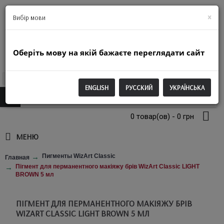
+38(063)974-2250
×
Вибір мови
Оберіть мову на якій бажаєте переглядати сайт
UAH
ENGLISH
РУССКИЙ
УКРАЇНСЬКА
0 товар(ов) - 0 грн
МЕНЮ
Пигменты WizArt Classic
Главная
Пігмент для перманентного макіяжу брів WizArt Classic LIGHT
BROWN 5 мл
ПІГМЕНТ ДЛЯ ПЕРМАНЕНТНОГО МАКІЯЖУ БРІВ
WIZART CLASSIC LIGHT BROWN 5 МЛ