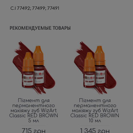
C.I 77492; 77499; 77491
РЕКОМЕНДУЕМЫЕ ТОВАРЫ
Пігмент для
Пігмент для
перманентного
перманентного
макіяжу губ WizArt
макіяжу губ WizArt
Classic RED BROWN
Classic RED BROWN
5 мл
10 мл
715 грн
1 345 грн