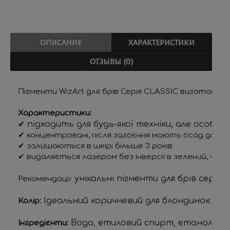
ОПИСАНИЕ
ХАРАКТЕРИСТИКИ
ОТЗЫВЫ (0)
Пігменти WizArt 
для брів Серія CLASSIC виготовлена
Характеристики:
✔ підходить для будь-якої техніки, але особл
✔ концентровані, після загоєння мають осад до 80
✔ залишаються в шкірі більше 3 років
✔ видаляється лазером без інверсії в зелений, черв
унікальні пігменти для брів сері
Рекомендації:
Ідеальний коричневий для блондинок і сер
Колір:
 Вода, етиловий спирт, етанол, гліц
Інгредієнти: