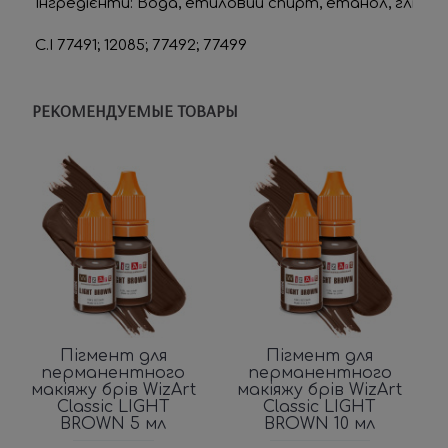
Інгредієнти: 
Вода, етиловий спирт, етанол, гліцерин
C.I 77491; 12085; 77492; 77499
РЕКОМЕНДУЕМЫЕ ТОВАРЫ
Пігмент для
Пігмент для
перманентного
перманентного
макіяжу брів WizArt
макіяжу брів WizArt
Classic LIGHT
Classic LIGHT
BROWN 5 мл
BROWN 10 мл