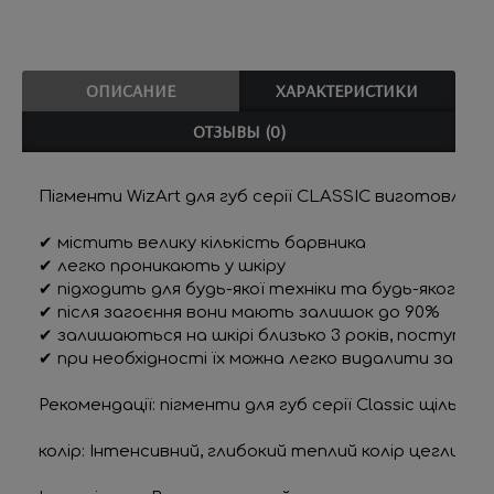
ОПИСАНИЕ
ХАРАКТЕРИСТИКИ
ОТЗЫВЫ (0)
Пігменти WizArt
 для губ серії CLASSIC виготовлені
✔ містить велику кількість барвника
✔ легко проникають у шкіру
✔ підходить для будь-якої техніки та будь-якого о
✔ після загоєння вони мають залишок до 90%
✔ залишаються на шкірі близько 3 років, поступо
✔ при необхідності їх можна легко видалити за доп
Рекомендації:
 пігменти для губ серії Classic щільні
колір: 
Інтенсивний, глибокий теплий колір цегли. Ч