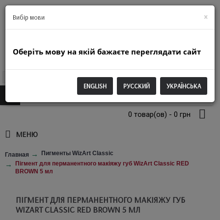
+38(063)974-2250
×
Вибір мови
Оберіть мову на якій бажаєте переглядати сайт
UAH
ENGLISH
РУССКИЙ
УКРАЇНСЬКА
0 товар(ов) - 0 грн
МЕНЮ
Пигменты WizArt Classic
Главная
Пігмент для перманентного макіяжу губ WizArt Classic RED
BROWN 5 мл
ПІГМЕНТ ДЛЯ ПЕРМАНЕНТНОГО МАКІЯЖУ ГУБ
WIZART CLASSIC RED BROWN 5 МЛ