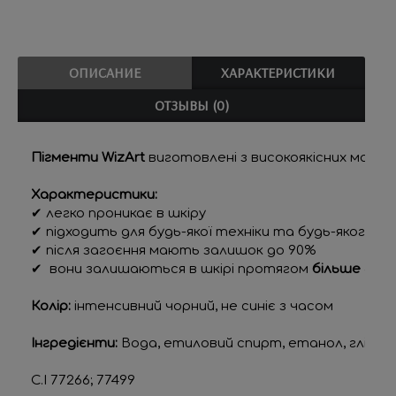
ОПИСАНИЕ
ХАРАКТЕРИСТИКИ
ОТЗЫВЫ (0)
Пігменти WizArt
 виготовлені з високоякісних матер
Характеристики:
✔ легко проникає в шкіру
✔ підходить для будь-якої техніки та будь-якого о
✔ після загоєння мають залишок до 90%
✔  вони залишаються в шкірі протягом
 більше 5 ро
Колір: 
інтенсивний чорний, не синіє з часом
Інгредієнти:
 Вода, етиловий спирт, етанол, гліцерин
C.I 77266; 77499