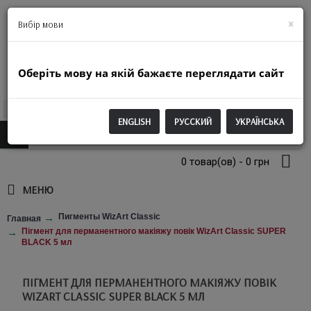
+38(063)974-2250
×
Вибір мови
Оберіть мову на якій бажаєте переглядати сайт
UAH
ENGLISH
РУССКИЙ
УКРАЇНСЬКА
0 товар(ов) - 0 грн
МЕНЮ
Пигменты WizArt Classic
Главная
Пігмент для перманентного макіяжу повік WizArt Classic SUPER
BLACK 5 мл
ПІГМЕНТ ДЛЯ ПЕРМАНЕНТНОГО МАКІЯЖУ ПОВІК
WIZART CLASSIC SUPER BLACK 5 МЛ