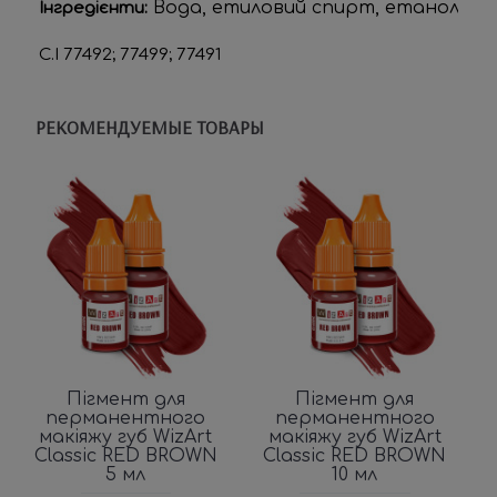
 Вода, етиловий спирт, етанол, гліц
Інгредієнти:
C.I 77492; 77499; 77491
РЕКОМЕНДУЕМЫЕ ТОВАРЫ
Пігмент для
Пігмент для
перманентного
перманентного
макіяжу губ WizArt
макіяжу губ WizArt
Classic RED BROWN
Classic RED BROWN
5 мл
10 мл