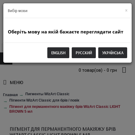
+38(063)974-2250
×
Вибір мови
Оберіть мову на якій бажаєте переглядати сайт
UAH
ENGLISH
РУССКИЙ
УКРАЇНСЬКА
0 товар(ов) - 0 грн
МЕНЮ
Пигменты WizArt Classic
Главная
Пігменти WizArt Classic для брів / повік
Пігмент для перманентного макіяжу брів WizArt Classic LIGHT
BROWN 5 мл
ПІГМЕНТ ДЛЯ ПЕРМАНЕНТНОГО МАКІЯЖУ БРІВ
WIZART CLASSIC LIGHT BROWN 5 МЛ