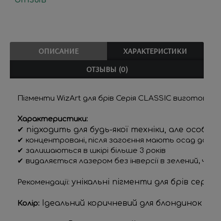
ОПИСАНИЕ
ХАРАКТЕРИСТИКИ
ОТЗЫВЫ (0)
Пігменти WizArt 
для брів Серія CLASSIC виготовлена
Характеристики:
✔ підходить для будь-якої техніки, але особл
✔ концентровані, після загоєння мають осад до 80
✔ залишаються в шкірі більше 3 років
✔ видаляється лазером без інверсії в зелений, черв
унікальні пігменти для брів сері
Рекомендації:
Ідеальний коричневий для блондинок і сер
Колір: