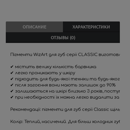
ОПИСАНИЕ
ХАРАКТЕРИСТИКИ
ОТЗЫВЫ (0)
Пігменти WizArt
 для губ серії CLASSIC виготовлені
✔ містить велику кількість барвника
✔ легко проникають у шкіру
✔ підходить для будь-якої техніки та будь-якого о
✔ після загоєння вони мають залишок до 90%
✔ залишаються на шкірі близько 3 років, поступо
✔ при необхідності їх можна легко видалити за доп
Рекомендації:
 пігменти для губ серії Classic щільні
Колір: 
Теплий, насичений. Для більш холодних губ, д