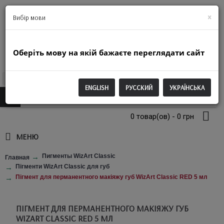
+38(063)974-2250
×
Вибір мови
Оберіть мову на якій бажаєте переглядати сайт
UAH
ENGLISH
РУССКИЙ
УКРАЇНСЬКА
0 товар(ов) - 0 грн
МЕНЮ
Пигменты WizArt Classic
Главная
Пігменти WizArt Classic для губ
Пігмент для перманентного макіяжу губ WizArt Classic RED 5 мл
ПІГМЕНТ ДЛЯ ПЕРМАНЕНТНОГО МАКІЯЖУ ГУБ
WIZART CLASSIC RED 5 МЛ