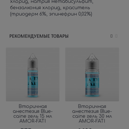
хлорид, натрия метабисульфит,
бензалкония хлорид, краситель
(триодерм 6%, эпинефрин 0,02%)
РЕКОМЕНДУЕМЫЕ ТОВАРЫ
Вторичная
Вторичная
анестезия Blue-
анестезия Blue-
caine гель 15 мл
caine гель 30 мл
AMOR-FATI
AMOR-FATI