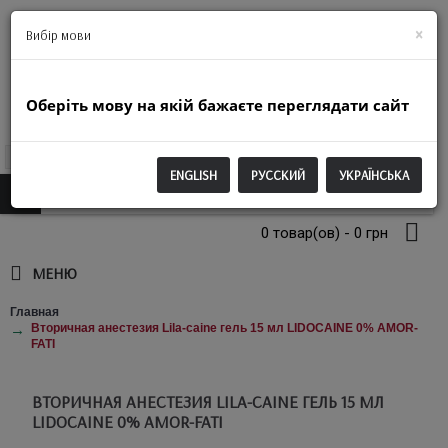
+38(063)974-2250
×
Вибір мови
Оберіть мову на якій бажаєте переглядати сайт
UAH
ENGLISH
РУССКИЙ
УКРАЇНСЬКА
0 товар(ов) - 0 грн
МЕНЮ
Главная
Вторичная анестезия Lila-caine гель 15 мл LIDOCAINE 0% AMOR-
FATI
ВТОРИЧНАЯ АНЕСТЕЗИЯ LILA-CAINE ГЕЛЬ 15 МЛ
LIDOCAINE 0% AMOR-FATI