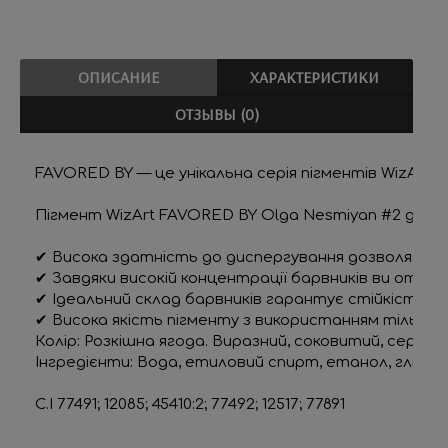
ОПИСАНИЕ
ХАРАКТЕРИСТИКИ
ОТЗЫВЫ (0)
FAVORED BY — це унікальна серія пігментів WizArt,
Пігмент WizArt FAVORED BY Olga Nesmiyan #2 для Г
✔ Висока здатність до диспергування дозволяє цим
✔ Завдяки високій концентрації барвників ви отрим
✔ Ідеальний склад барвників гарантує стійкість ко
✔ Висока якість пігменту з використанням тільки 
Колір:
 Розкішна ягода. Виразний, соковитий, сере
Інгредієнти:
 Вода, етиловий спирт, етанол, гліцерин
C.I 77491; 12085; 45410:2; 77492; 12517; 77891