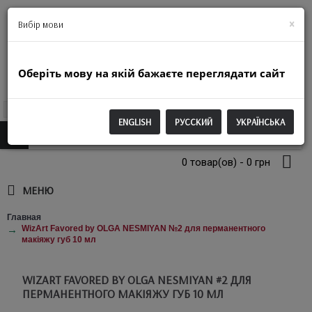
+38(063)974-2250
×
Вибір мови
Оберіть мову на якій бажаєте переглядати сайт
UAH
ENGLISH
РУССКИЙ
УКРАЇНСЬКА
0 товар(ов) - 0 грн
МЕНЮ
Главная
WizArt Favored by OLGA NESMIYAN №2 для перманентного
макіяжу губ 10 мл
WIZART FAVORED BY OLGA NESMIYAN #2 ДЛЯ
ПЕРМАНЕНТНОГО МАКІЯЖУ ГУБ 10 МЛ